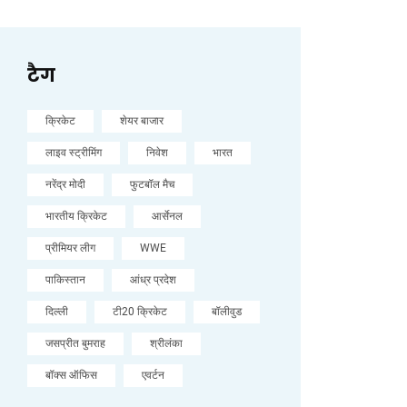
टैग
क्रिकेट
शेयर बाजार
लाइव स्ट्रीमिंग
निवेश
भारत
नरेंद्र मोदी
फुटबॉल मैच
भारतीय क्रिकेट
आर्सेनल
प्रीमियर लीग
WWE
पाकिस्तान
आंध्र प्रदेश
दिल्ली
टी20 क्रिकेट
बॉलीवुड
जसप्रीत बुमराह
श्रीलंका
बॉक्स ऑफिस
एवर्टन