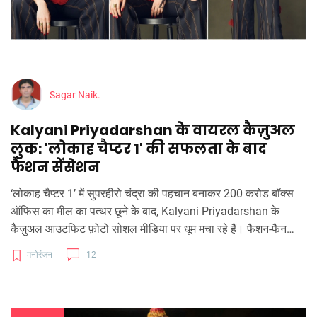
Sagar Naik.
Kalyani Priyadarshan के वायरल कैज़ुअल
लुक: 'लोकाह चैप्टर 1' की सफलता के बाद
फैशन सेंसेशन
‘लोकाह चैप्टर 1’ में सुपरहीरो चंद्रा की पहचान बनाकर 200 करोड बॉक्स
ऑफिस का मील का पत्थर छूने के बाद, Kalyani Priyadarshan के
कैज़ुअल आउटफिट फ़ोटो सोशल मीडिया पर धूम मचा रहे हैं। फैशन‑फैन
उनके साधारण लेकिन स्टाइलिश अंदाज़ की सराहना कर रहे हैं। outfits में
मनोरंजन
12
स्थानीय ड्रेसिंग, स्वेटर और स्नीकर्स का मिश्रण दिखता है। कलाकार ने इस
सफलता को अपने स्टाइल आइडिया से जोड़ते हुए नई पहल की घोषणा भी
की।