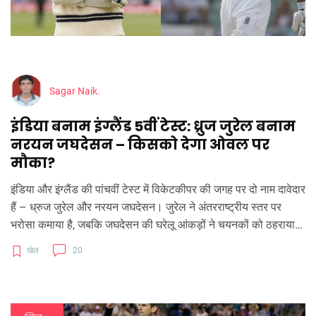
Sagar Naik.
इंडिया बनाम इंग्लैंड 5वीं टेस्ट: ध्रुज जुरेल बनाम
नरयन जघदेसन – किसको देगा ओवल पर
मौका?
इंडिया और इंग्लैंड की पांचवीं टेस्ट में विकेटकीपर की जगह पर दो नाम दावेदार
हैं – ध्रुज जुरेल और नरयन जघदेसन। जुरेल ने अंतरराष्ट्रीय स्तर पर
भरोसा कमाया है, जबकि जघदेसन की घरेलू आंकड़ों ने चयनकों को ठहराया
है। फिटनेस, फॉर्म और टीम की जरूरतों को देखते हुए इस दुविधा के पीछे की
खेल
20
वजहें जानिये।