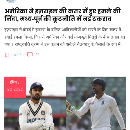
अमेरिका ने इज़राइल की कतर में हुए हमले की
निंदा, मध्य‑पूर्व की कूटनीति में नई टकराव
इज़राइल ने दोबई में हामास के वरिष्ठ आदिकारीयों को मारने के लिए कतर में
हवाई हमला किया, जिससे अमेरिका और कई मध्य‑पूर्व मित्रों के बीच तनाव बढ़
गया। राष्ट्रपति ट्रम्प ने इस कदम को अकेले नेतन्याहू के फैसले के रूप में
लाड़ किया और कतर की सुरक्षा पर भरोसे को उजागर किया। कतर ने इस
राजनीति
20
कार्रवाई को अंतर्राष्ट्रीय कानून का उल्लंघन कहा, जबकि इज़राइल ने इसे
आतंकियों को निरस्त करने की जरूरत बताया। इस पुल की कूटनीतिक गुत्थी
यू‑एस‑कतर सहयोग को फिर से जांच के घेरे में ले आई है।
सित॰,
26 2025