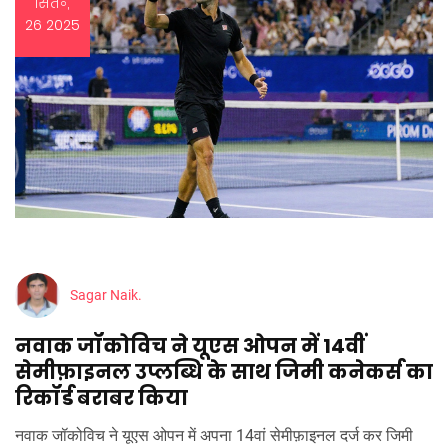
सित॰,
26 2025
Sagar Naik.
नवाक जॉकोविच ने यूएस ओपन में 14वीं
सेमीफ़ाइनल उप्लब्धि के साथ जिमी कनेकर्स का
रिकॉर्ड बराबर किया
नवाक जॉकोविच ने यूएस ओपन में अपना 14वां सेमीफ़ाइनल दर्ज कर जिमी