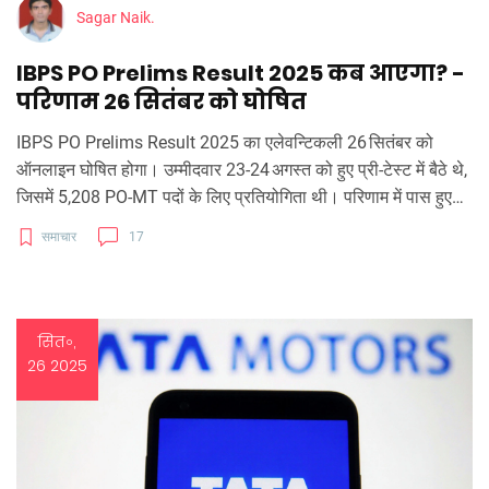
Sagar Naik.
IBPS PO Prelims Result 2025 कब आएगा? -
परिणाम 26 सितंबर को घोषित
IBPS PO Prelims Result 2025 का एलेवन्टिकली 26 सितंबर को
ऑनलाइन घोषित होगा। उम्मीदवार 23‑24 अगस्त को हुए प्री‑टेस्ट में बैठे थे,
जिसमें 5,208 PO‑MT पदों के लिए प्रतियोगिता थी। परिणाम में पास हुए
उम्मीदवार मुख्य परीक्षा के लिए 12 अक्टूबर को निर्धारित हैं। परिणाम चेक
समाचार
17
करने के लिए रोल नंबर व जन्म तिथि की जरूरत होगी। आगे चयन के तीन
चरण – प्रीलिम्स, मेन्स और इंटरव्यू – का विस्तृत विवरण यहाँ पढ़ें।
सित॰,
26 2025