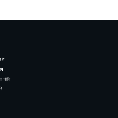
 में
यम
ा नीति
ें