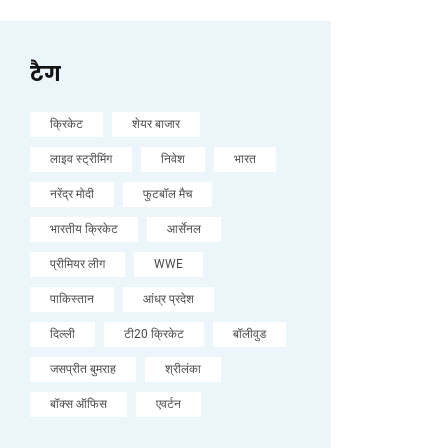
टैग
क्रिकेट
शेयर बाजार
लाइव स्ट्रीमिंग
निवेश
भारत
नरेंद्र मोदी
फुटबॉल मैच
भारतीय क्रिकेट
आर्सेनल
प्रीमियर लीग
WWE
पाकिस्तान
आंध्र प्रदेश
दिल्ली
टी20 क्रिकेट
बॉलीवुड
जसप्रीत बुमराह
श्रीलंका
बॉक्स ऑफिस
एवर्टन