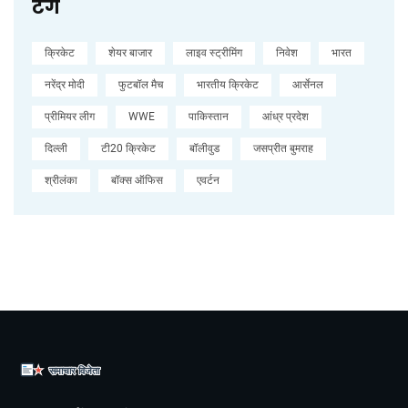
टैग
क्रिकेट
शेयर बाजार
लाइव स्ट्रीमिंग
निवेश
भारत
नरेंद्र मोदी
फुटबॉल मैच
भारतीय क्रिकेट
आर्सेनल
प्रीमियर लीग
WWE
पाकिस्तान
आंध्र प्रदेश
दिल्ली
टी20 क्रिकेट
बॉलीवुड
जसप्रीत बुमराह
श्रीलंका
बॉक्स ऑफिस
एवर्टन