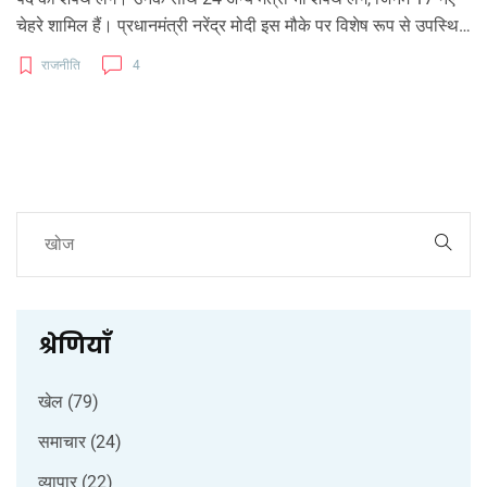
चेहरे शामिल हैं। प्रधानमंत्री नरेंद्र मोदी इस मौके पर विशेष रूप से उपस्थित
रहेंगे। शपथ ग्रहण समारोह विजयवाड़ा के केसरपल्ली आईटी पार्क में होगा
राजनीति
4
और राज्य भर में एलईडी स्क्रीन पर इसका लाइव प्रसारण किया जाएगा।
श्रेणियाँ
खेल
(79)
समाचार
(24)
व्यापार
(22)