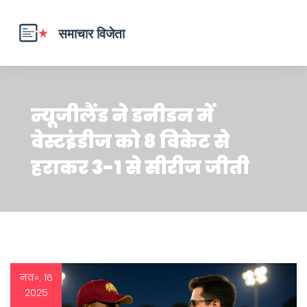
न्यूजीलैंड ने डनीडन में
वेस्टइंडीज को 8 विकेट से
हराकर 3-1 से सीरीज जीती
नव॰, 16
2025