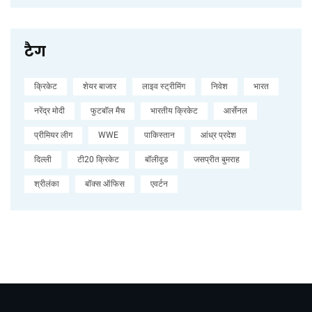
टैग
क्रिकेट
शेयर बाजार
लाइव स्ट्रीमिंग
निवेश
भारत
नरेंद्र मोदी
फुटबॉल मैच
भारतीय क्रिकेट
आर्सेनल
प्रीमियर लीग
WWE
पाकिस्तान
आंध्र प्रदेश
दिल्ली
टी20 क्रिकेट
बॉलीवुड
जसप्रीत बुमराह
श्रीलंका
बॉक्स ऑफिस
एवर्टन