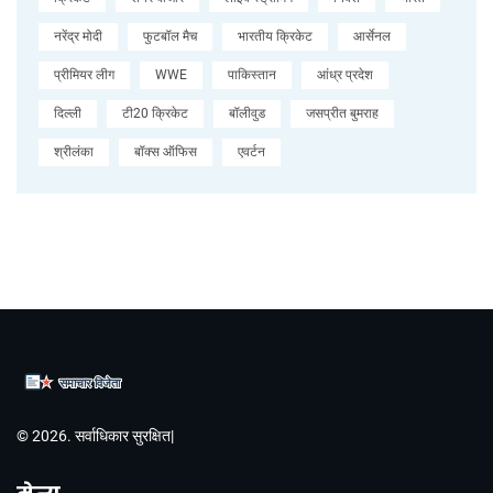
नरेंद्र मोदी
फुटबॉल मैच
भारतीय क्रिकेट
आर्सेनल
प्रीमियर लीग
WWE
पाकिस्तान
आंध्र प्रदेश
दिल्ली
टी20 क्रिकेट
बॉलीवुड
जसप्रीत बुमराह
श्रीलंका
बॉक्स ऑफिस
एवर्टन
© 2026. सर्वाधिकार सुरक्षित|