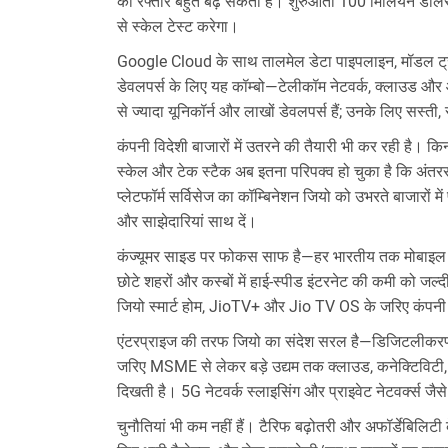
की रफ्तार बहुत बढ़ सकती है। शुरुआती 100 मिलियन डॉलर का 
से स्केल टेस्ट करेगा।
Google Cloud के साथ तालमेल डेटा पाइपलाइन, मॉडल ट्रेनिंग 
डेवलपर्स के लिए यह कॉम्बो—टेलीकॉम नेटवर्क, क्लाउड और 
से ज्यादा यूनिकॉर्न और लाखों डेवलपर्स हैं; उनके लिए सस्ती
कंपनी विदेशी बाजारों में उतरने की तैयारी भी कर रही है। किन
स्केल और टेक स्टैक अब इतना परिपक्व हो चुका है कि अंत
प्लेटफॉर्म सर्विसेज का कॉम्बिनेशन जियो को उभरते बाजारों में 
और साझेदारियां साथ दें।
कंज्यूमर साइड पर फोकस साफ है—हर भारतीय तक मोबाइल और
छोटे शहरों और कस्बों में हाई-स्पीड इंटरनेट की कमी को जल
जियो स्मार्ट होम, JioTV+ और Jio TV OS के जरिए कंपनी घ
एंटरप्राइज की तरफ जियो का संदेश सरल है—डिजिटलीकरण महंग
जरिए MSME से लेकर बड़े उद्यम तक क्लाउड, कनेक्टिविटी,
दिखती है। 5G नेटवर्क स्लाइसिंग और प्राइवेट नेटवर्क्स जैसे 
चुनौतियां भी कम नहीं हैं। टैरिफ बढ़ोतरी और अफॉर्डेबिलिट