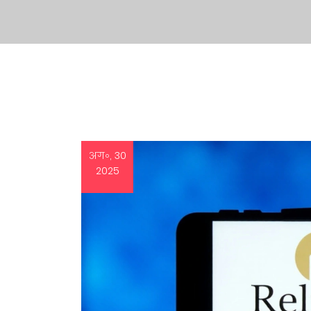
अग॰, 30
2025