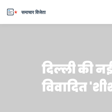
दिल्ली की नई म
विवादित 'शी