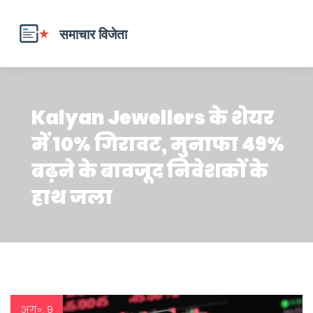
Kalyan Jewellers के शेयर
में 10% गिरावट, मुनाफा 49%
बढ़ने के बावजूद निवेशकों के
हाथ जला
अग॰, 9