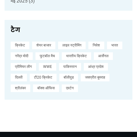
मई 2025
(3)
टैग
क्रिकेट
शेयर बाजार
लाइव स्ट्रीमिंग
निवेश
भारत
नरेंद्र मोदी
फुटबॉल मैच
भारतीय क्रिकेट
आर्सेनल
प्रीमियर लीग
WWE
पाकिस्तान
आंध्र प्रदेश
दिल्ली
टी20 क्रिकेट
बॉलीवुड
जसप्रीत बुमराह
श्रीलंका
बॉक्स ऑफिस
एवर्टन