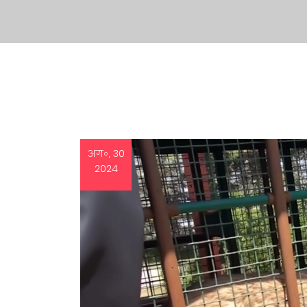
अग॰, 30
2024