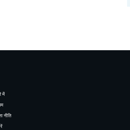
 में
यम
ा नीति
ें