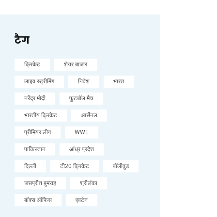
टैग
क्रिकेट
शेयर बाजार
लाइव स्ट्रीमिंग
निवेश
भारत
नरेंद्र मोदी
फुटबॉल मैच
भारतीय क्रिकेट
आर्सेनल
प्रीमियर लीग
WWE
पाकिस्तान
आंध्र प्रदेश
दिल्ली
टी20 क्रिकेट
बॉलीवुड
जसप्रीत बुमराह
श्रीलंका
बॉक्स ऑफिस
एवर्टन