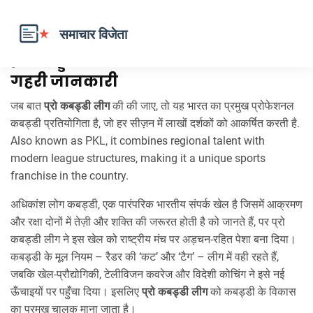
प्रो कबड्डी लीग – नवीनतम अपडेट और
गहरी जानकारी
जब बात
प्रो कबड्डी लीग
की की जाए, तो
यह भारत का प्रमुख प्रोफेशनल
कबड्डी प्रतियोगिता है, जो हर सीज़न में लाखों दर्शकों को आकर्षित करती है
.
Also known as
PKL
, it combines regional talent with
modern league structures, making it a unique sports
franchise in the country.
अधिकांश लोग
कबड्डी
,
एक पारंपरिक भारतीय संपर्क खेल है जिसमें आक्रमण
और रक्षा दोनों में तेज़ी और शक्ति की जरूरत होती है
को जानते हैं, पर प्रो
कबड्डी लीग ने इस खेल को राष्ट्रीय मंच पर अड़चन‑रहित पेशा बना दिया।
कबड्डी के मूल नियम – रैडर की ‘कट’ और ‘टैग’ – लीग में वही रहते हैं,
जबकि खेल‑प्रौद्योगिकी, टेलीविजन कवरेज और विदेशी कोचिंग ने इसे नई
ऊँचाइयों पर पहुँचा दिया। इसलिए
प्रो कबड्डी लीग
को कबड्डी के विकास
का प्रमुख चालक माना जाता है।