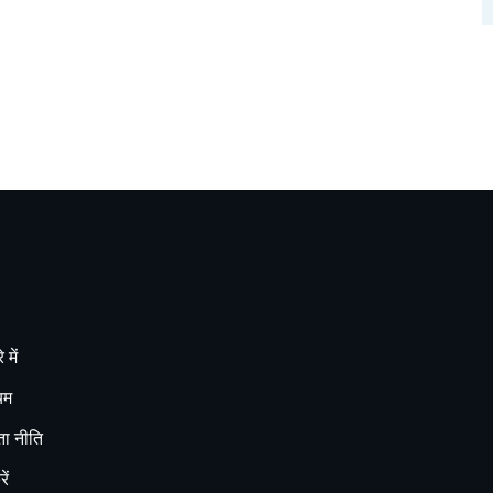
 में
यम
ा नीति
ें