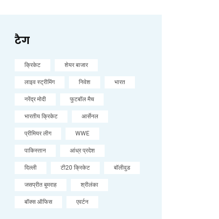
टैग
क्रिकेट
शेयर बाजार
लाइव स्ट्रीमिंग
निवेश
भारत
नरेंद्र मोदी
फुटबॉल मैच
भारतीय क्रिकेट
आर्सेनल
प्रीमियर लीग
WWE
पाकिस्तान
आंध्र प्रदेश
दिल्ली
टी20 क्रिकेट
बॉलीवुड
जसप्रीत बुमराह
श्रीलंका
बॉक्स ऑफिस
एवर्टन