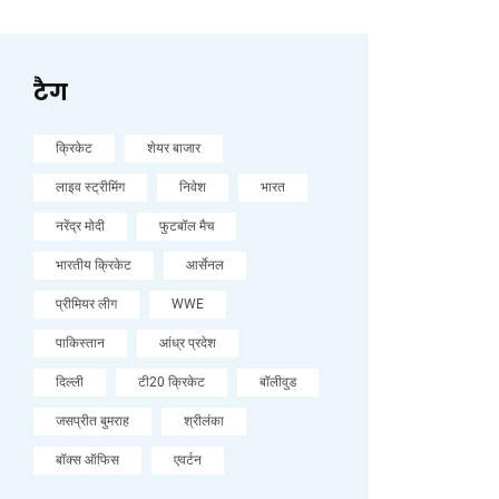
टैग
क्रिकेट
शेयर बाजार
लाइव स्ट्रीमिंग
निवेश
भारत
नरेंद्र मोदी
फुटबॉल मैच
भारतीय क्रिकेट
आर्सेनल
प्रीमियर लीग
WWE
पाकिस्तान
आंध्र प्रदेश
दिल्ली
टी20 क्रिकेट
बॉलीवुड
जसप्रीत बुमराह
श्रीलंका
बॉक्स ऑफिस
एवर्टन