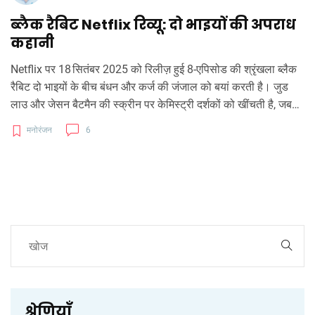
ब्लैक रैबिट Netflix रिव्यू: दो भाइयों की अपराध
कहानी
Netflix पर 18 सितंबर 2025 को रिलीज़ हुई 8‑एपिसोड की श्रृंखला ब्लैक
रैबिट दो भाइयों के बीच बंधन और कर्ज की जंजाल को बयां करती है। जुड
लाउ और जेसन बैटमैन की स्क्रीन पर केमिस्ट्री दर्शकों को खींचती है, जबकि
कहानी में फ़्लैशबैक और मल्टी‑पर्सपेक्टिव तकनीकें जोड़ती हैं। दृश्य शैली
मनोरंजन
6
80‑90 के दशक और वर्तमान को मिलाती है, जिससे माहौल तंग रहता है।
समीक्षकों के बीच राय बिखरी हुई है: कुछ ने कहानी के तेज़ी और लेखन की
सराहना की, जबकि अन्य को गति‑संकौच और दोहराव पसंद नहीं आया। फिर
भी, अपराध और भाईचारे की उलझन को दिखाने में यह श्रृंखला कुछ नया पेश
करती है।
श्रेणियाँ