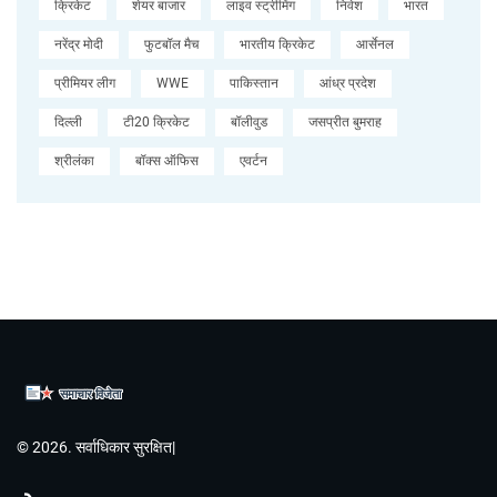
क्रिकेट
शेयर बाजार
लाइव स्ट्रीमिंग
निवेश
भारत
नरेंद्र मोदी
फुटबॉल मैच
भारतीय क्रिकेट
आर्सेनल
प्रीमियर लीग
WWE
पाकिस्तान
आंध्र प्रदेश
दिल्ली
टी20 क्रिकेट
बॉलीवुड
जसप्रीत बुमराह
श्रीलंका
बॉक्स ऑफिस
एवर्टन
© 2026. सर्वाधिकार सुरक्षित|