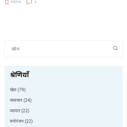
मनोरंजन
6
80‑90 के दशक और वर्तमान को मिलाती है, जिससे माहौल तंग रहता है।
समीक्षकों के बीच राय बिखरी हुई है: कुछ ने कहानी के तेज़ी और लेखन की
सराहना की, जबकि अन्य को गति‑संकौच और दोहराव पसंद नहीं आया। फिर
भी, अपराध और भाईचारे की उलझन को दिखाने में यह श्रृंखला कुछ नया पेश
करती है।
श्रेणियाँ
खेल
(79)
समाचार
(24)
व्यापार
(22)
मनोरंजन
(22)