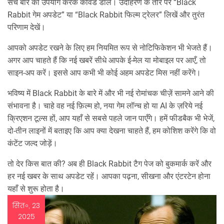
सर्च बार का उपयोग करके कीवर्ड डालें। उदाहरण के तौर पर “Black
Rabbit गेम अपडेट” या “Black Rabbit फिल्म ट्रेलर” लिखें और तुरंत
परिणाम देखें।
आपको अपडेट रखने के लिए हम नियमित रूप से नोटिफिकेशन भी भेजते हैं।
अगर आप चाहते हैं कि नई खबरें सीधे आपके ई‑मेल या मोबाइल पर आएँ, तो
साइन‑अप करें। इससे आप कभी भी कोई अहम अपडेट मिस नहीं करेंगे।
भविष्य में Black Rabbit के बारे में और भी नई रोमांचक चीज़ें सामने आने की
संभावना है। चाहे वह नई फ़िल्म हो, नया गेम लॉन्च हो या AI के ज़रिये नई
क्रिएशन टूल्स हों, आप यहाँ से सबसे पहले जान पाएँगे। हमें फीडबैक भी भेजें,
दो‑तीन लाइनों में बताइए कि आप क्या देखना चाहते हैं, हम कोशिश करेंगे कि वो
कंटेंट जल्द जोड़ें।
तो देर किस बात की? अब ही Black Rabbit टैग पेज को बुकमार्क करें और
हर नई खबर के साथ अपडेट रहें। आपका पढ़ना, सीखना और एंटरटेन होना
यहाँ से शुरू होता है।
सित॰, 23
2025