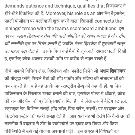
demands patience and technique, qualities that शिवाल्कर ने
धीरे‑धीरे विकसित की हैं. Moreover, his role as an
ओपनिंग बैट्समैन
,
पहली पोज़ीशन पर बल्लेबाज़ी शुरू करने वाला खिलाड़ी
connects the
innings’ tempo with the team's scoreboard ambitions. इस
कारण,
अक्षय शिवाल्कर तेज़ गति वाले ओपनिंग को संभव बनाता है
और
टीम
की रणनीति इस पर निर्भर करती है
, जबकि
टेस्ट क्रिकेट में शुरुआती सत्र
का महत्व बढ़ा देता है
। उसके बिना कई मैचों में शुरुआती रफ़्तार घटती दिखी
है, इसलिए कोच अक्सर उसकी फॉर्म पर करीब से नज़र रखते हैं.
नीचे आपको विभिन्न लेख, विश्लेषण और अपडेट मिलेंगे जो
अक्षय शिवाल्कर
की मौजूदा फॉर्म, पिछले मैचों की टॉप पफ़ॉर्म और भविष्य की संभावनाओं को
कवर करते हैं। चाहे वह उनके अंतरराष्ट्रीय डेब्यू की कहानी हो, या फिर
पाकिस्तान के खिलाफ शतक बनाने की बात, प्रत्येक पोस्ट में आँकड़े, कोच
की राय और फैन की प्रतिक्रियाएँ शामिल हैं। ये लेख उनकी बैटिंग स्टाइल,
स्ट्राइक रेट, विभिन्न सतहों (गेंद‑डॉक, पिच‑फ्लैट, सब्सी) पर प्रदर्शन और
फिटनेस रूटीन की गहरी समझ देते हैं। आप यहां यह भी देखेंगे कि कैसे उनकी
तकनीक में बदलाव ने टीम के स्कोरबोर्ड पर दबाव कम किया और किस
परिस्थिति में उसे नई योजना अपनानी पड़ी। इस संग्रह में विशेषज्ञों का