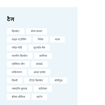
टैग
क्रिकेट
शेयर बाजार
लाइव स्ट्रीमिंग
निवेश
भारत
नरेंद्र मोदी
फुटबॉल मैच
भारतीय क्रिकेट
आर्सेनल
प्रीमियर लीग
WWE
पाकिस्तान
आंध्र प्रदेश
दिल्ली
टी20 क्रिकेट
बॉलीवुड
जसप्रीत बुमराह
श्रीलंका
बॉक्स ऑफिस
एवर्टन