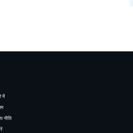
 में
यम
ा नीति
ें