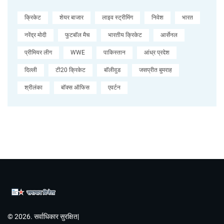
क्रिकेट
शेयर बाजार
लाइव स्ट्रीमिंग
निवेश
भारत
नरेंद्र मोदी
फुटबॉल मैच
भारतीय क्रिकेट
आर्सेनल
प्रीमियर लीग
WWE
पाकिस्तान
आंध्र प्रदेश
दिल्ली
टी20 क्रिकेट
बॉलीवुड
जसप्रीत बुमराह
श्रीलंका
बॉक्स ऑफिस
एवर्टन
© 2026. सर्वाधिकार सुरक्षित|