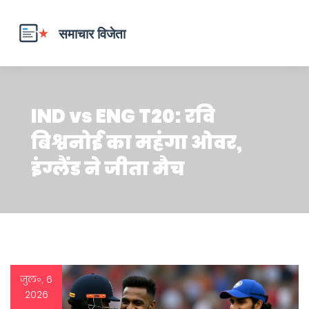
IND vs ENG T20: रवि
बिश्वनोई का महंगा ओवर,
इंग्लैंड ने जीता मैच
जुल॰, 6
2026