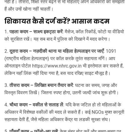
नहीं है। तीसरा, शिक्षा स्तर बढ़ने से भी महिलाएं अपने अधिकारों को समझती
हैं और उन्हें खोना नहीं चाहतीं।
शिकायत कैसे दर्ज करें? आसान कदम
1.
पहला कदम – साक्ष्य इकट्ठा करें
: मैसेज, कॉल रिकॉर्ड, फोटो या वीडियो
को सुरक्षित रखें। यह सब बाद में पुलिस को दिखाने में मदद करेगा।
2.
दूसरा कदम – नज़दीकी थाना या महिला हेल्पलाइन पर जाएँ
: 1091
(राष्ट्रीय महिला हेल्पलाइन) पर कॉल करके तुरंत सहायता माँगें। आप
ऑनलाइन पोर्टल https://www.nhrc.gov.in भी इस्तेमाल कर सकते हैं,
लेकिन यहाँ लिंक नहीं दिया गया है, बस याद रखिए साइट मौजूद है।
3.
तीसरा कदम – लिखित बयान तैयार करें
: घटना का समय, जगह और
विस्तृत विवरण लिखें। जितना स्पष्ट होगा, उतनी जल्दी जांच शुरू होगी।
4.
चौथा कदम – वकील से सलाह लें
: यदि केस जटिल हो तो महिलाओं के
अधिकार में विशेषज्ञ वकीलों की मदद ले सकते हैं। कई NGOs मुफ्त कानूनी
सहायता देती हैं, जैसे महिला अधिकार केंद्र या लडकी सुरक्षा संघ।
5.
पाँचवाँ कदम – फ़ॉलो‑अप रखें
: केस नंबर नोट करें और समय‑समय पर