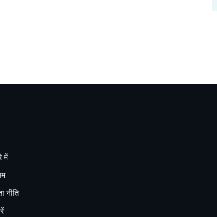
 में
यम
ा नीति
ें