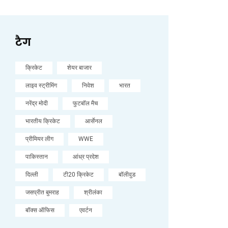
टैग
क्रिकेट
शेयर बाजार
लाइव स्ट्रीमिंग
निवेश
भारत
नरेंद्र मोदी
फुटबॉल मैच
भारतीय क्रिकेट
आर्सेनल
प्रीमियर लीग
WWE
पाकिस्तान
आंध्र प्रदेश
दिल्ली
टी20 क्रिकेट
बॉलीवुड
जसप्रीत बुमराह
श्रीलंका
बॉक्स ऑफिस
एवर्टन