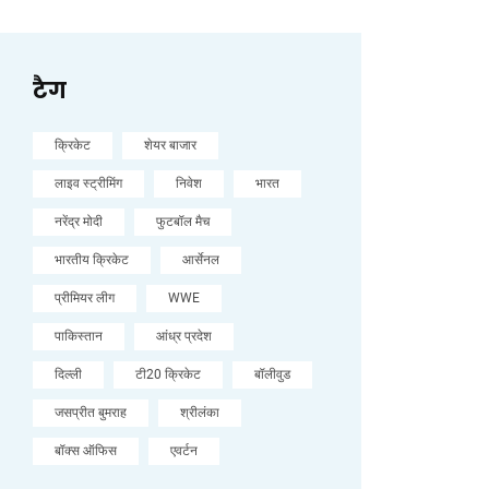
टैग
क्रिकेट
शेयर बाजार
लाइव स्ट्रीमिंग
निवेश
भारत
नरेंद्र मोदी
फुटबॉल मैच
भारतीय क्रिकेट
आर्सेनल
प्रीमियर लीग
WWE
पाकिस्तान
आंध्र प्रदेश
दिल्ली
टी20 क्रिकेट
बॉलीवुड
जसप्रीत बुमराह
श्रीलंका
बॉक्स ऑफिस
एवर्टन