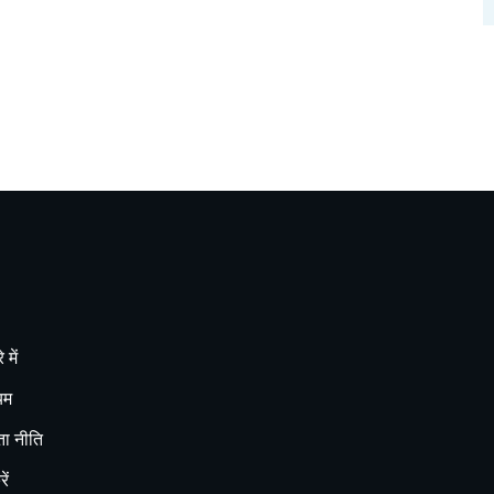
 में
यम
ा नीति
ें