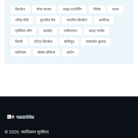
क्रिकेट
शेयर बाजार
लाइव स्ट्रीमिंग
निवेश
भारत
नरेंद्र मोदी
फुटबॉल मैच
भारतीय क्रिकेट
आर्सेनल
प्रीमियर लीग
WWE
पाकिस्तान
आंध्र प्रदेश
दिल्ली
टी20 क्रिकेट
बॉलीवुड
जसप्रीत बुमराह
श्रीलंका
बॉक्स ऑफिस
एवर्टन
© 2026. सर्वाधिकार सुरक्षित|