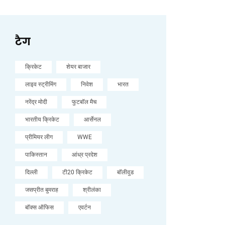
टैग
क्रिकेट
शेयर बाजार
लाइव स्ट्रीमिंग
निवेश
भारत
नरेंद्र मोदी
फुटबॉल मैच
भारतीय क्रिकेट
आर्सेनल
प्रीमियर लीग
WWE
पाकिस्तान
आंध्र प्रदेश
दिल्ली
टी20 क्रिकेट
बॉलीवुड
जसप्रीत बुमराह
श्रीलंका
बॉक्स ऑफिस
एवर्टन