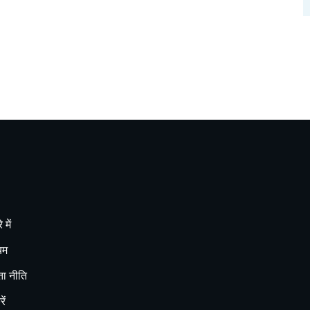
 में
यम
ा नीति
ें