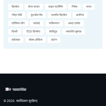
क्रिकेट
शेयर बाजार
लाइव स्ट्रीमिंग
निवेश
भारत
नरेंद्र मोदी
फुटबॉल मैच
भारतीय क्रिकेट
आर्सेनल
प्रीमियर लीग
WWE
पाकिस्तान
आंध्र प्रदेश
दिल्ली
टी20 क्रिकेट
बॉलीवुड
जसप्रीत बुमराह
श्रीलंका
बॉक्स ऑफिस
एवर्टन
© 2026. सर्वाधिकार सुरक्षित|