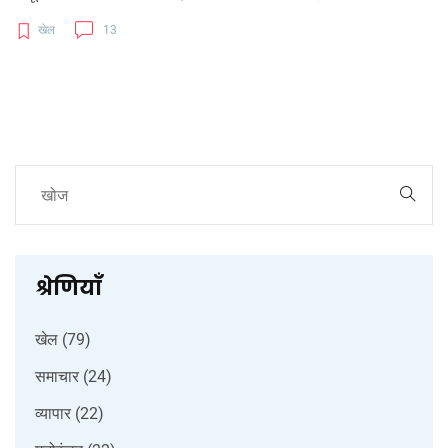
पीढ़ियों के बीच का मुकाबला अत्यधिक चर्चा का विषय बन चुका है। जॉकोविच
खेल
13
की उम्र और निरंतर प्रदर्शन इस जीत से स्पष्ट होते हैं।
श्रेणियाँ
खेल
(79)
समाचार
(24)
व्यापार
(22)