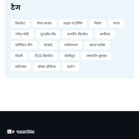
टैग
क्रिकेट
शेयर बाजार
लाइव स्ट्रीमिंग
निवेश
भारत
नरेंद्र मोदी
फुटबॉल मैच
भारतीय क्रिकेट
आर्सेनल
प्रीमियर लीग
WWE
पाकिस्तान
आंध्र प्रदेश
दिल्ली
टी20 क्रिकेट
बॉलीवुड
जसप्रीत बुमराह
श्रीलंका
बॉक्स ऑफिस
एवर्टन