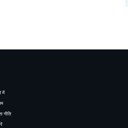
 में
यम
ा नीति
ें