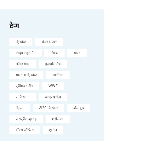
टैग
क्रिकेट
शेयर बाजार
लाइव स्ट्रीमिंग
निवेश
भारत
नरेंद्र मोदी
फुटबॉल मैच
भारतीय क्रिकेट
आर्सेनल
प्रीमियर लीग
WWE
पाकिस्तान
आंध्र प्रदेश
दिल्ली
टी20 क्रिकेट
बॉलीवुड
जसप्रीत बुमराह
श्रीलंका
बॉक्स ऑफिस
एवर्टन