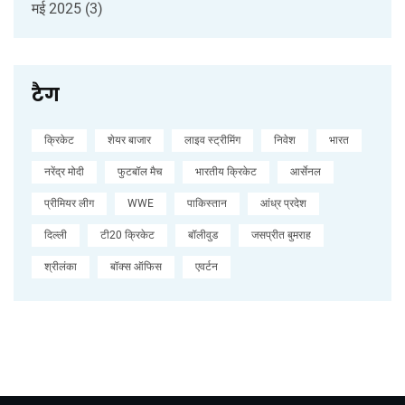
मई 2025
(3)
टैग
क्रिकेट
शेयर बाजार
लाइव स्ट्रीमिंग
निवेश
भारत
नरेंद्र मोदी
फुटबॉल मैच
भारतीय क्रिकेट
आर्सेनल
प्रीमियर लीग
WWE
पाकिस्तान
आंध्र प्रदेश
दिल्ली
टी20 क्रिकेट
बॉलीवुड
जसप्रीत बुमराह
श्रीलंका
बॉक्स ऑफिस
एवर्टन