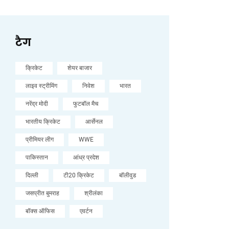
टैग
क्रिकेट
शेयर बाजार
लाइव स्ट्रीमिंग
निवेश
भारत
नरेंद्र मोदी
फुटबॉल मैच
भारतीय क्रिकेट
आर्सेनल
प्रीमियर लीग
WWE
पाकिस्तान
आंध्र प्रदेश
दिल्ली
टी20 क्रिकेट
बॉलीवुड
जसप्रीत बुमराह
श्रीलंका
बॉक्स ऑफिस
एवर्टन