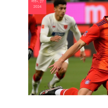
नव॰, 27
2024