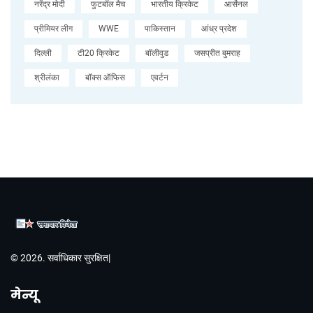
नरेंद्र मोदी
फुटबॉल मैच
भारतीय क्रिकेट
आर्सेनल
प्रीमियर लीग
WWE
पाकिस्तान
आंध्र प्रदेश
दिल्ली
टी20 क्रिकेट
बॉलीवुड
जसप्रीत बुमराह
श्रीलंका
बॉक्स ऑफिस
एवर्टन
© 2026. सर्वाधिकार सुरक्षित|
मेन्यू